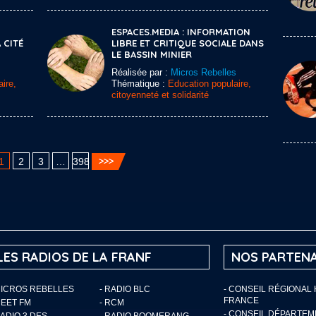
ESPACES.MEDIA : INFORMATION
 CITÉ
LIBRE ET CRITIQUE SOCIALE DANS
LE BASSIN MINIER
Réalisée par :
Micros Rebelles
ire,
Thématique :
Education populaire,
citoyenneté et solidarité
1
2
3
…
398
LES RADIOS DE LA FRANF
NOS PARTENA
MICROS REBELLES
- RADIO BLC
- CONSEIL RÉGIONAL
FRANCE
MEET FM
- RCM
- CONSEIL DÉPARTE