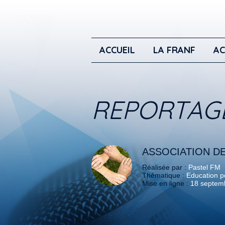
ACCUEIL
LA FRANF
AC
REPORTAG
ASSOCIATION DE
Réalisée par :
Pastel FM
Thématique :
Education po
Mise en ligne :
18 septem