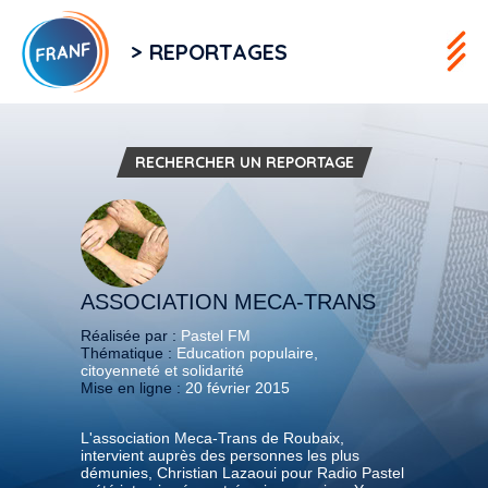
> REPORTAGES
RECHERCHER UN REPORTAGE
ASSOCIATION MECA-TRANS
Réalisée par :
Pastel FM
Thématique :
Education populaire,
citoyenneté et solidarité
Mise en ligne :
20 février 2015
L'association Meca-Trans de Roubaix,
intervient auprès des personnes les plus
démunies, Christian Lazaoui pour Radio Pastel