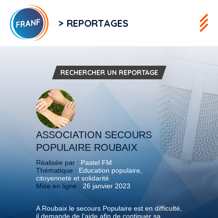
> REPORTAGES
RECHERCHER UN REPORTAGE
ASSOCIATION SECOURS
POPULAIRE ROUBAIX
Réalisée par :
Pastel FM
Thématique :
Education populaire,
citoyenneté et solidarité
Mise en ligne :
26 janvier 2023
A Roubaix le secours Populaire est en difficulté,
il demande de l’aide afin de continuer sa