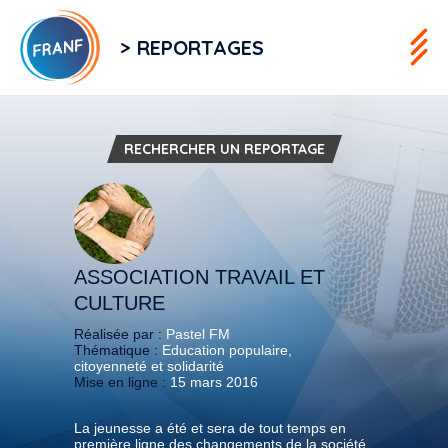
> REPORTAGES
RECHERCHER UN REPORTAGE
ASSOCIATION TRAVAIL ET
CULTURE
Réalisée par :
Pastel FM
Thématique :
Education populaire,
citoyenneté et solidarité
Mise en ligne :
15 mars 2016
La jeunesse a été et sera de tout temps en
première ligne des changements de la société.