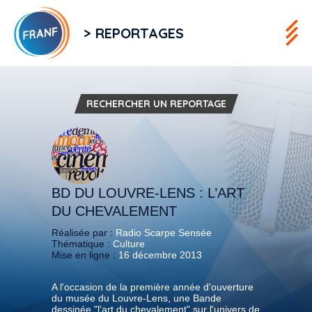
> REPORTAGES
RECHERCHER UN REPORTAGE
BD DU LOUVRE-LENS : L’ART
DU CHEVALEMENT
Réalisée par :
Radio Scarpe Sensée
Thématique :
Culture
Mise en ligne :
16 décembre 2013
A l'occasion de la première année d'ouverture
du musée du Louvre-Lens, une Bande
dessinée "l'art du chevalement" sur l'univers de