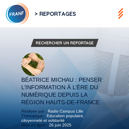
> REPORTAGES
RECHERCHER UN REPORTAGE
BÉATRICE MICHAU : PENSER
L’INFORMATION À L’ÈRE DU
NUMÉRIQUE DEPUIS LA
RÉGION HAUTS-DE-FRANCE
Réalisée par :
Radio Campus Lille
Thématique :
Education populaire,
citoyenneté et solidarité
Mise en ligne :
26 juin 2025