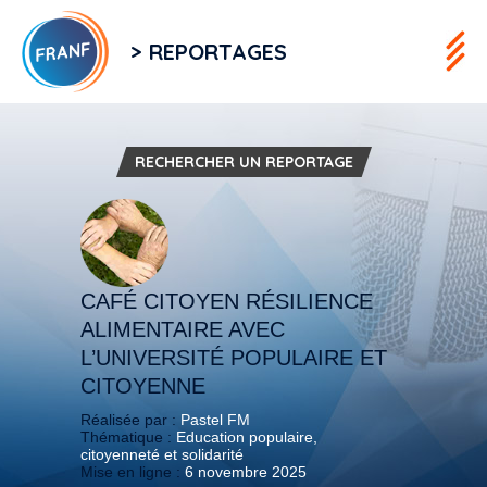
> REPORTAGES
RECHERCHER UN REPORTAGE
CAFÉ CITOYEN RÉSILIENCE
ALIMENTAIRE AVEC
L’UNIVERSITÉ POPULAIRE ET
CITOYENNE
Réalisée par :
Pastel FM
Thématique :
Education populaire,
citoyenneté et solidarité
Mise en ligne :
6 novembre 2025