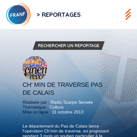
> REPORTAGES
RECHERCHER UN REPORTAGE
CH’ MIN DE TRAVERSE PAS
DE CALAIS
Réalisée par :
Radio Scarpe Sensée
Thématique :
Culture
Mise en ligne :
11 octobre 2013
Le département du Pas de Calais lance
l'opération Ch'min de traverse, en proposant
pendant 3 mois un soutien particulier à la