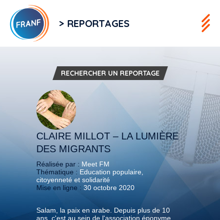
> REPORTAGES
RECHERCHER UN REPORTAGE
CLAIRE MILLOT – LA LUMIÈRE
DES MIGRANTS
Réalisée par :
Meet FM
Thématique :
Education populaire,
citoyenneté et solidarité
Mise en ligne :
30 octobre 2020
Salam, la paix en arabe. Depuis plus de 10
ans, c'est au sein de l'association éponyme