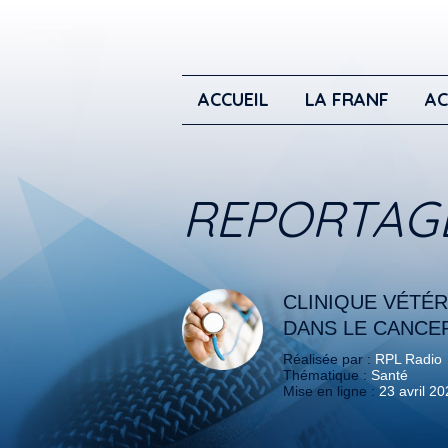
ACCUEIL
LA FRANF
AC
REPORTAG
CLINIQUE VÉTÉR
DANS LE CANCE
Réalisée par :
RPL Radio
Thématique :
Santé
Mise en ligne :
23 avril 2