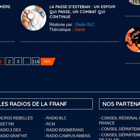
 MÈRE
LA PASSE D’ESTEBAN : UN ESPOIR
QUI PASSE, UN COMBAT QUI
CONTINUE
Réalisée par :
Radio BLC
Thématique :
Santé
1
2
3
…
116
LES RADIOS DE LA FRANF
NOS PARTENA
MICROS REBELLES
- RADIO BLC
- CONSEIL RÉGIONAL
FRANCE
MEET FM
- RCM
- CONSEIL DÉPARTE
RADIO 3 DES
- RADIO BOOMERANG
- CONSEIL DÉPARTEM
RADIO GRAF’HIT
- RADIO CAMPUS AMIENS