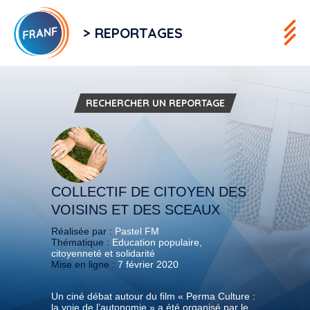
> REPORTAGES
RECHERCHER UN REPORTAGE
COLLECTIF DE CITOYEN DES
VOISINS ET DES SCEAUX
Réalisée par :
Pastel FM
Thématique :
Education populaire,
citoyenneté et solidarité
Mise en ligne :
7 février 2020
Un ciné débat autour du film « Perma Culture :
la voie de l’autonomie » a été organisé par le