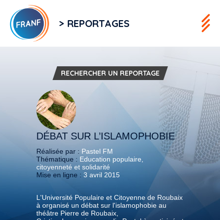
> REPORTAGES
RECHERCHER UN REPORTAGE
DÉBAT SUR L’ISLAMOPHOBIE
Réalisée par :
Pastel FM
Thématique :
Education populaire,
citoyenneté et solidarité
Mise en ligne :
3 avril 2015
L'Université Populaire et Citoyenne de Roubaix
à organisé un débat sur l'islamophobie au
théâtre Pierre de Roubaix,