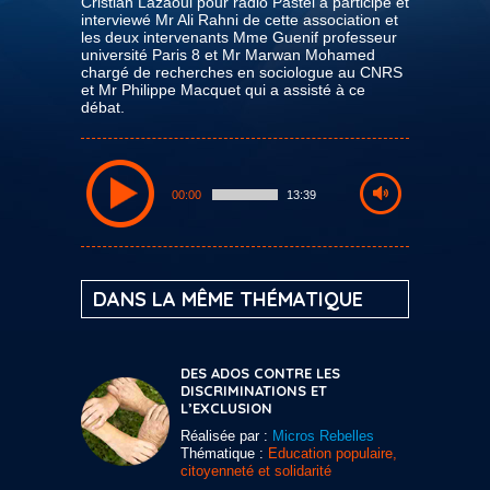
Cristian Lazaoui pour radio Pastel à participé et
interviewé Mr Ali Rahni de cette association et
les deux intervenants Mme Guenif professeur
université Paris 8 et Mr Marwan Mohamed
chargé de recherches en sociologue au CNRS
et Mr Philippe Macquet qui a assisté à ce
débat.
00:00
13:39
DANS LA MÊME THÉMATIQUE
DES ADOS CONTRE LES
DISCRIMINATIONS ET
L’EXCLUSION
Réalisée par :
Micros Rebelles
Thématique :
Education populaire,
citoyenneté et solidarité