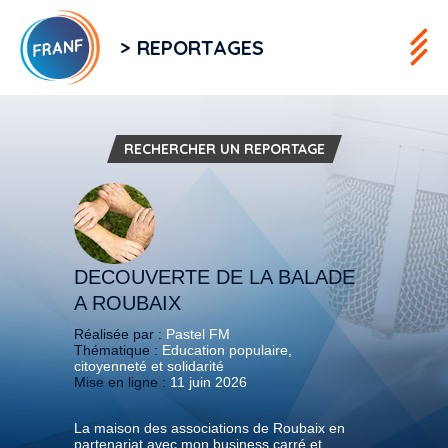
> REPORTAGES
RECHERCHER UN REPORTAGE
DECOUVERTE DE LA BALADE
A ROUBAIX
Réalisée par :
Pastel FM
Thématique :
Education populaire,
citoyenneté et solidarité
Mise en ligne :
11 juin 2026
La maison des associations de Roubaix en
partenariat avec mon business carré et