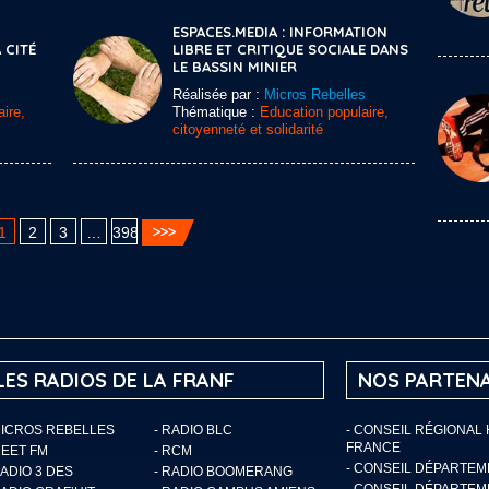
ESPACES.MEDIA : INFORMATION
 CITÉ
LIBRE ET CRITIQUE SOCIALE DANS
LE BASSIN MINIER
Réalisée par :
Micros Rebelles
ire,
Thématique :
Education populaire,
citoyenneté et solidarité
1
2
3
…
398
LES RADIOS DE LA FRANF
NOS PARTENA
MICROS REBELLES
- RADIO BLC
- CONSEIL RÉGIONAL
FRANCE
MEET FM
- RCM
- CONSEIL DÉPARTE
RADIO 3 DES
- RADIO BOOMERANG