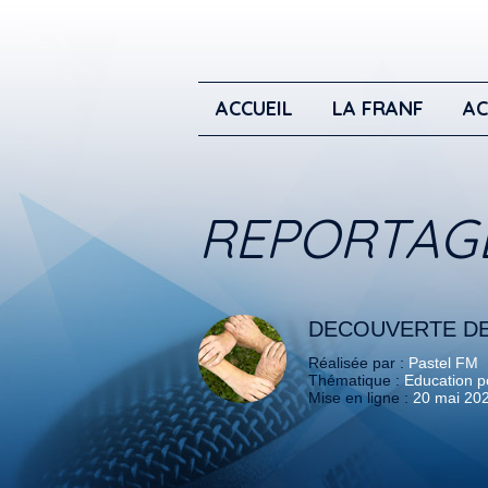
ACCUEIL
LA FRANF
AC
REPORTAG
DECOUVERTE DE
Réalisée par :
Pastel FM
Thématique :
Education po
Mise en ligne :
20 mai 20