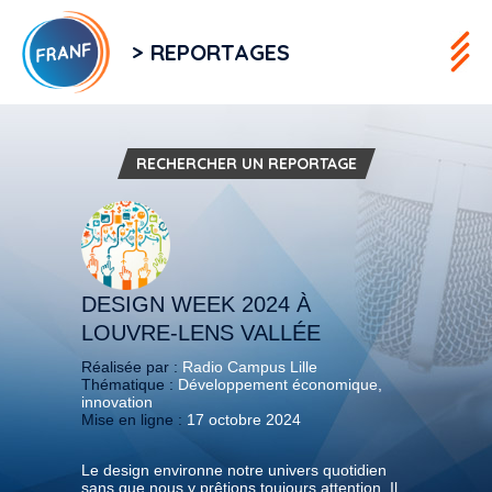
> REPORTAGES
RECHERCHER UN REPORTAGE
DESIGN WEEK 2024 À
LOUVRE-LENS VALLÉE
Réalisée par :
Radio Campus Lille
Thématique :
Développement économique,
innovation
Mise en ligne :
17 octobre 2024
Le design environne notre univers quotidien
sans que nous y prêtions toujours attention. Il