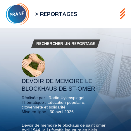
> REPORTAGES
RECHERCHER UN REPORTAGE
DEVOIR DE MEMOIRE LE
BLOCKHAUS DE ST-OMER
Réalisée par :
Radio Uylenspiegel
Thématique :
Education populaire,
citoyenneté et solidarité
Mise en ligne :
30 avril 2026
Devoir de mémoire le blockaus de saint omer
Avril 1944, la Luftwaffe inaugure en plein