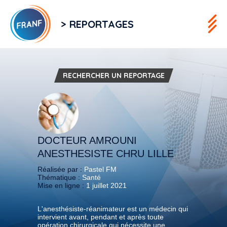
> REPORTAGES
RECHERCHER UN REPORTAGE
DOCTEUR AMROUNI
ANESTHESISTE CHRU LILLE
Réalisée par :
Pastel FM
Thématique :
Santé
Mise en ligne :
1 juillet 2021
L'anesthésiste-réanimateur est un médecin qui
intervient avant, pendant et après toute
opération chirurgicale qui nécessite une