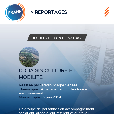
> REPORTAGES
RECHERCHER UN REPORTAGE
DOUAISIS CULTURE ET
MOBILITE
Réalisée par :
Radio Scarpe Sensée
Thématique :
Aménagement du territoire et
environnement
Mise en ligne :
2 juin 2014
Un groupe de personnes en accompagnement
social ont, grâce à leur référent et au travail