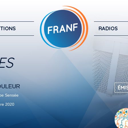
TIONS
RADIOS
ES
OULEUR
ÉMI
pe Sensée
re 2020