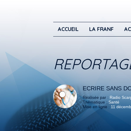
ACCUEIL
LA FRANF
AC
REPORTAG
ECRIRE SANS D
Réalisée par :
Radio Scar
Thématique :
Santé
Mise en ligne :
11 décemb