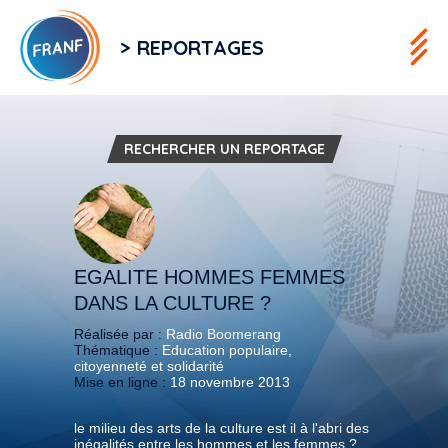
> REPORTAGES
RECHERCHER UN REPORTAGE
EGALITE HOMMES FEMMES
DANS LA CULTURE ?
Réalisée par :
Radio Boomerang
Thématique :
Education populaire,
citoyenneté et solidarité
Mise en ligne :
18 novembre 2013
le milieu des arts de la culture est il à l'abri des
inégalités entre les hommes et les femmes ?