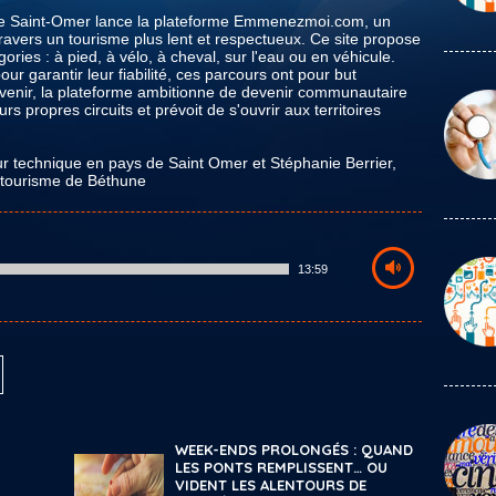
s de Saint-Omer lance la plateforme Emmenezmoi.com, un
 travers un tourisme plus lent et respectueux. Ce site propose
gories : à pied, à vélo, à cheval, sur l'eau ou en véhicule.
ur garantir leur fiabilité, ces parcours ont pour but
l’avenir, la plateforme ambitionne de devenir communautaire
s propres circuits et prévoit de s'ouvrir aux territoires
r technique en pays de Saint Omer et Stéphanie Berrier,
 tourisme de Béthune
13:59
WEEK-ENDS PROLONGÉS : QUAND
LES PONTS REMPLISSENT… OU
VIDENT LES ALENTOURS DE