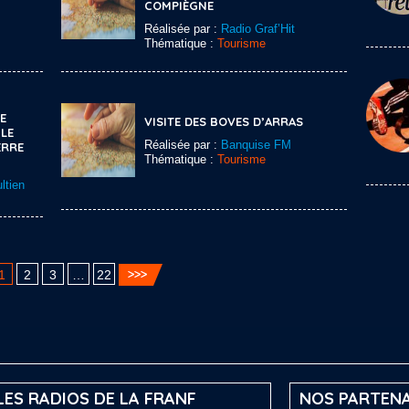
COMPIÈGNE
Réalisée par :
Radio Graf’Hit
Thématique :
Tourisme
E
VISITE DES BOVES D’ARRAS
 LE
Réalisée par :
Banquise FM
ERRE
Thématique :
Tourisme
ltien
1
2
3
…
22
LES RADIOS DE LA FRANF
NOS PARTENA