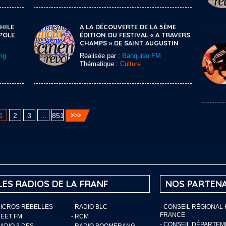
HILE
A LA DÉCOUVERTE DE LA 5ÈME
POLE
ÉDITION DU FESTIVAL « A TRAVERS
CHAMPS » DE SAINT AUGUSTIN
ng
Réalisée par :
Banquise FM
Thématique :
Culture
1
2
3
…
851
LES RADIOS DE LA FRANF
NOS PARTENA
MICROS REBELLES
- RADIO BLC
- CONSEIL RÉGIONAL
FRANCE
MEET FM
- RCM
- CONSEIL DÉPARTE