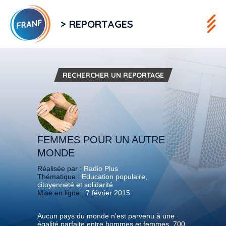
> REPORTAGES
RECHERCHER UN REPORTAGE
FEMMES POUR UN AUTRE
MONDE
Réalisée par :
Radio Plus
Thématique :
Education populaire,
citoyenneté et solidarité
Mise en ligne :
7 février 2015
Aucun pays du monde n'est parvenu à une
égalité parfaite entre hommes et femmes, 700