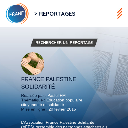
> REPORTAGES
RECHERCHER UN REPORTAGE
FRANCE PALESTINE
SOLIDARITÉ
Réalisée par :
Pastel FM
Thématique :
Education populaire,
citoyenneté et solidarité
Mise en ligne :
20 février 2015
L’Association France Palestine Solidarité
(AFPS) rassemble des personnes attachées au