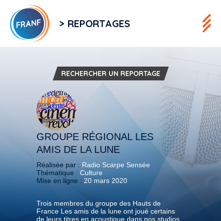
> REPORTAGES
RECHERCHER UN REPORTAGE
GROUPE RÉGIONAL LES
AMIS DE LA LUNE
Réalisée par :
Radio Scarpe Sensée
Thématique :
Culture
Mise en ligne :
20 mars 2020
Trois membres du groupe des Hauts de
France Les amis de la lune ont joué certains
de leurs titres en acoustique dans nos studios,