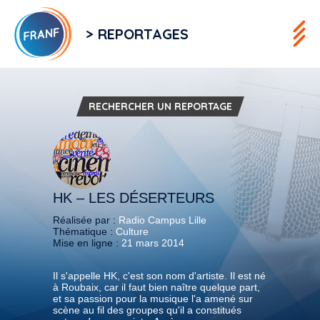
> REPORTAGES
RECHERCHER UN REPORTAGE
HK – LES DÉSERTEURS
Réalisée par :
Radio Campus Lille
Thématique :
Culture
Mise en ligne :
21 mars 2014
Il s'appelle HK, c'est son nom d'artiste. Il est né
à Roubaix, car il faut bien naître quelque part,
et sa passion pour la musique l'a amené sur
scène au fil des groupes qu'il a constitués