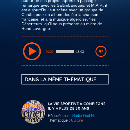
autour de ses projets. Après un passage
remarqué avec les Saltimbanques, et M.A.P., il
est aujourd'hui sur scène avec un groupe de
Chaâbi pour un album dédié à la chanson
française, et à la musique algéroise, "les
Déserteurs" qu'il nous présente au micro de
René Lavergne.
00:00
13:03
DANS LA MÊME THÉMATIQUE
LA VIE SPORTIVE À COMPIÈGNE
IL Y A PLUS DE 50 ANS
Réalisée par :
Radio Graf’Hit
Thématique :
Culture