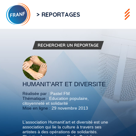
> REPORTAGES
RECHERCHER UN REPORTAGE
HUMANIT’ART ET DIVERSITE
Réalisée par :
Pastel FM
Thématique :
Education populaire,
citoyenneté et solidarité
Mise en ligne :
29 novembre 2013
L’association Humanit’art et diversité est une
association qui lie la culture à travers ses
artistes à des opérations de solidarités.