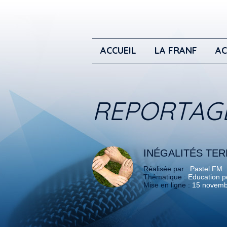
ACCUEIL
LA FRANF
AC
REPORTAG
INÉGALITÉS TE
Réalisée par :
Pastel FM
Thématique :
Education po
Mise en ligne :
15 novemb