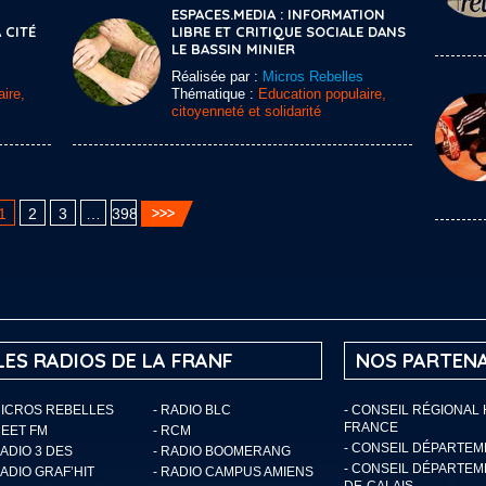
ESPACES.MEDIA : INFORMATION
 CITÉ
LIBRE ET CRITIQUE SOCIALE DANS
LE BASSIN MINIER
Réalisée par :
Micros Rebelles
ire,
Thématique :
Education populaire,
citoyenneté et solidarité
1
2
3
…
398
LES RADIOS DE LA FRANF
NOS PARTENA
MICROS REBELLES
- RADIO BLC
- CONSEIL RÉGIONAL
FRANCE
MEET FM
- RCM
- CONSEIL DÉPARTE
RADIO 3 DES
- RADIO BOOMERANG
- CONSEIL DÉPARTEM
RADIO GRAF’HIT
- RADIO CAMPUS AMIENS