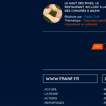
LE HAUT DES RIVES, LE
RESTAURANT INCLUSIF À LA
DES CONGRÈS À ANZIN
Réalisée par :
Radio Club
Thématique :
Education popula
citoyenneté et solidarité
WWW.FRANF.FR
-
ACCUEIL
- 
-
LA FRANF
- 
-
ACTIONS
- 
-
REPORTAGES
- 