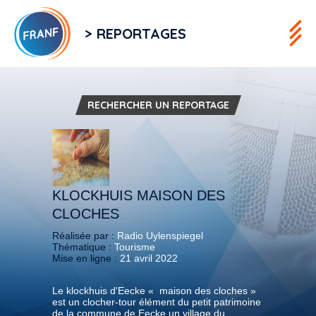
> REPORTAGES
RECHERCHER UN REPORTAGE
KLOCKHUIS MAISON DES
CLOCHES
Réalisée par :
Radio Uylenspiegel
Thématique :
Tourisme
Mise en ligne :
21 avril 2022
Le klockhuis d'Eecke « maison des cloches »
est un clocher-tour élément du petit patrimoine
de la commune de Eecke un village du