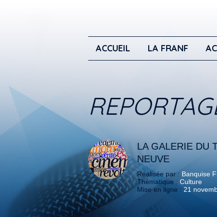
ACCUEIL
LA FRANF
AC
REPORTAG
LA GALERIE DU 
NEUVE
Réalisée par :
Banquise 
Thématique :
Culture
Mise en ligne :
21 novemb