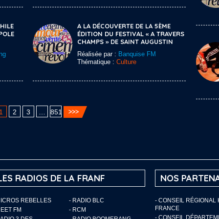
HILE
A LA DÉCOUVERTE DE LA 5ÈME
POLE
ÉDITION DU FESTIVAL « A TRAVERS
CHAMPS » DE SAINT AUGUSTIN
ng
Réalisée par :
Banquise FM
Thématique :
Culture
1
2
3
…
851
LES RADIOS DE LA FRANF
NOS PARTENA
MICROS REBELLES
- RADIO BLC
- CONSEIL RÉGIONAL
FRANCE
MEET FM
- RCM
- CONSEIL DÉPARTE