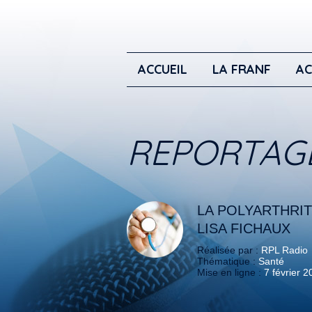
ACCUEIL
LA FRANF
AC
REPORTAG
LA POLYARTHRI
LISA FICHAUX
Réalisée par :
RPL Radio
Thématique :
Santé
Mise en ligne :
7 février 