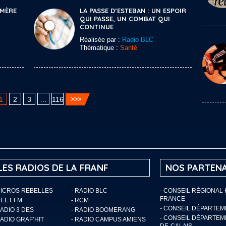
 MÈRE
LA PASSE D’ESTEBAN : UN ESPOIR
QUI PASSE, UN COMBAT QUI
CONTINUE
Réalisée par :
Radio BLC
Thématique :
Santé
1
2
3
…
116
LES RADIOS DE LA FRANF
NOS PARTENA
MICROS REBELLES
- RADIO BLC
- CONSEIL RÉGIONAL
FRANCE
MEET FM
- RCM
- CONSEIL DÉPARTE
RADIO 3 DES
- RADIO BOOMERANG
- CONSEIL DÉPARTEM
RADIO GRAF’HIT
- RADIO CAMPUS AMIENS