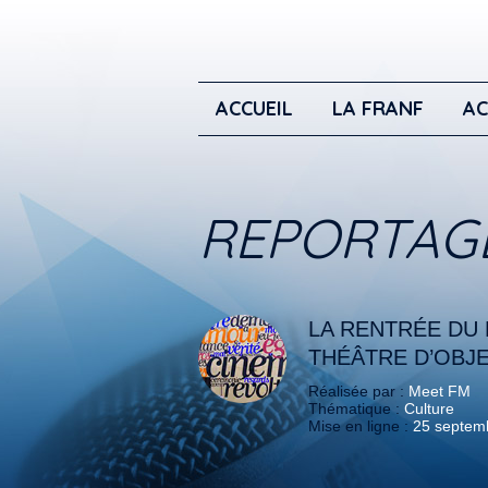
ACCUEIL
LA FRANF
AC
REPORTAG
LA RENTRÉE DU 
THÉÂTRE D’OBJ
Réalisée par :
Meet FM
Thématique :
Culture
Mise en ligne :
25 septem