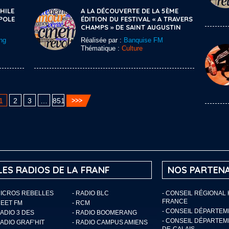
HILE
A LA DÉCOUVERTE DE LA 5ÈME
POLE
ÉDITION DU FESTIVAL « A TRAVERS
CHAMPS » DE SAINT AUGUSTIN
ng
Réalisée par :
Banquise FM
Thématique :
Culture
1
2
3
…
851
LES RADIOS DE LA FRANF
NOS PARTENA
MICROS REBELLES
- RADIO BLC
- CONSEIL RÉGIONAL
FRANCE
MEET FM
- RCM
- CONSEIL DÉPARTE
RADIO 3 DES
- RADIO BOOMERANG
- CONSEIL DÉPARTEM
RADIO GRAF’HIT
- RADIO CAMPUS AMIENS