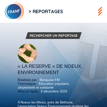
> REPORTAGES
RECHERCHER UN REPORTAGE
« LA RESERVE » DE NOEUX
ENVIRONNEMENT
Réalisée par :
Banquise FM
Thématique :
Education populaire,
citoyenneté et solidarité
Mise en ligne :
3 décembre 2025
A Noeux les Mines, près de Béthune,
l’association Noeux Environnement protège les