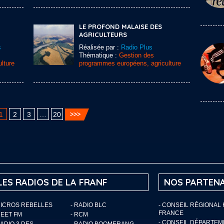
LE PROFOND MALAISE DES
AGRICULTEURS
s
Réalisée par :
Radio Plus
Thématique :
Gestion des
lture
programmes européens, agriculture
1
2
3
…
20
LES RADIOS DE LA FRANF
NOS PARTENA
MICROS REBELLES
- RADIO BLC
- CONSEIL RÉGIONAL
FRANCE
MEET FM
- RCM
- CONSEIL DÉPARTE