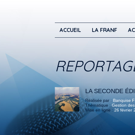
ACCUEIL
LA FRANF
AC
REPORTAG
LA SECONDE ÉDI
Réalisée par :
Banquise 
Thématique :
Gestion des
Mise en ligne :
26 février