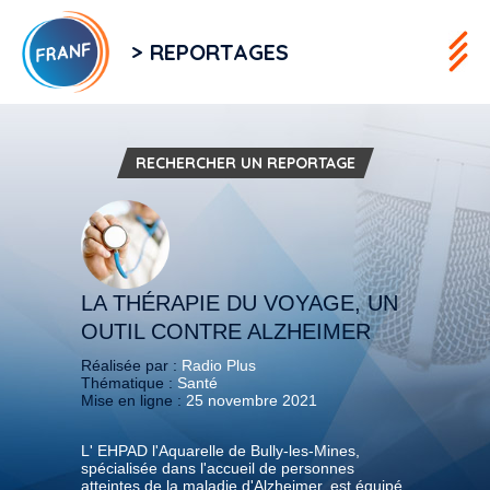
> REPORTAGES
RECHERCHER UN REPORTAGE
LA THÉRAPIE DU VOYAGE, UN
OUTIL CONTRE ALZHEIMER
Réalisée par :
Radio Plus
Thématique :
Santé
Mise en ligne :
25 novembre 2021
L' EHPAD l'Aquarelle de Bully-les-Mines,
spécialisée dans l'accueil de personnes
atteintes de la maladie d'Alzheimer, est équipé