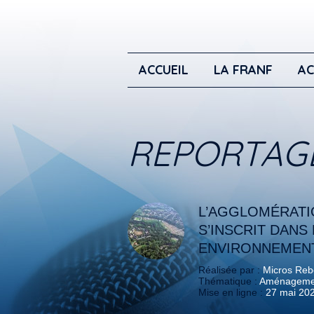
ACCUEIL
LA FRANF
AC
REPORTAG
L’AGGLOMÉRATIO
S’INSCRIT DANS
ENVIRONNEMENT
Réalisée par :
Micros Reb
Thématique :
Aménagement
Mise en ligne :
27 mai 20