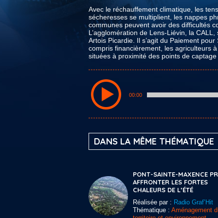
Avec le réchauffement climatique, les ten
sécheresses se multiplient, les nappes phré
communes peuvent avoir des difficultés c
L’agglomération de Lens-Liévin, la CALL, s
Artois Picardie. Il s’agit du Paiement pou
compris financièrement, les agriculteurs à
situées à proximité des points de captage 
00:00
DANS LA MÊME THÉMATIQUE
PONT-SAINTE-MAXENCE PRÊ
AFFRONTER LES FORTES
CHALEURS DE L’ÉTÉ
Réalisée par :
Radio Graf’Hit
Thématique :
Aménagement d
territoire et environnement