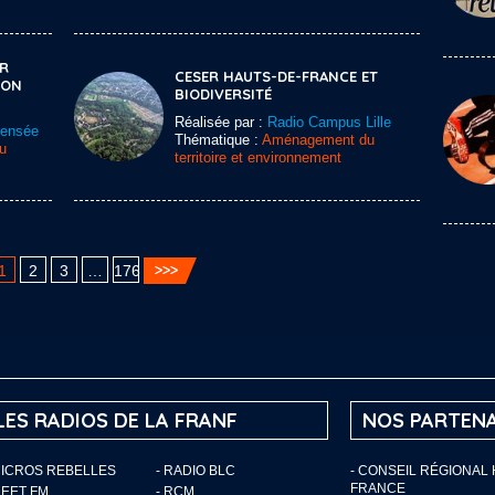
ER
CESER HAUTS-DE-FRANCE ET
ION
BIODIVERSITÉ
Réalisée par :
Radio Campus Lille
Sensée
Thématique :
Aménagement du
u
territoire et environnement
1
2
3
…
176
LES RADIOS DE LA FRANF
NOS PARTENA
MICROS REBELLES
- RADIO BLC
- CONSEIL RÉGIONAL
FRANCE
MEET FM
- RCM