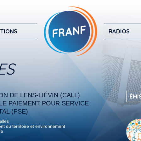
TIONS
RADIOS
ES
N DE LENS-LIÉVIN (CALL)
ÉMI
 LE PAIEMENT POUR SERVICE
AL (PSE)
elles
 du territoire et environnement
26