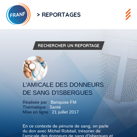
> REPORTAGES
RECHERCHER UN REPORTAGE
L’AMICALE DES DONNEURS
DE SANG D’ISBERGUES
Réalisée par :
Banquise FM
Thématique :
Santé
Mise en ligne :
21 juillet 2017
En ce contexte de pénurie de sang, on parle
du don avec Michel Robitail, trésorier de
l'amicale des donneurs de sang d'Isbergues et