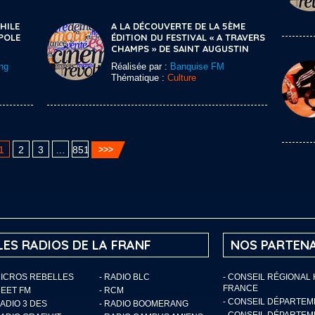
HILE
A LA DÉCOUVERTE DE LA 5ÈME
POLE
ÉDITION DU FESTIVAL « A TRAVERS
CHAMPS » DE SAINT AUGUSTIN
ng
Réalisée par :
Banquise FM
Thématique :
Culture
1
2
3
…
851
LES RADIOS DE LA FRANF
NOS PARTENA
MICROS REBELLES
- RADIO BLC
- CONSEIL RÉGIONAL
FRANCE
MEET FM
- RCM
- CONSEIL DÉPARTE
RADIO 3 DES
- RADIO BOOMERANG