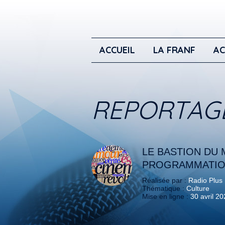
ACCUEIL
LA FRANF
AC
REPORTAG
LE BASTION DU 
PROGRAMMATI
Réalisée par :
Radio Plus
Thématique :
Culture
Mise en ligne :
30 avril 2