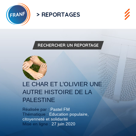
> REPORTAGES
RECHERCHER UN REPORTAGE
LE CHAR ET L’OLIVIER UNE
AUTRE HISTOIRE DE LA
PALESTINE
Réalisée par :
Pastel FM
Thématique :
Education populaire,
citoyenneté et solidarité
Mise en ligne :
27 juin 2020