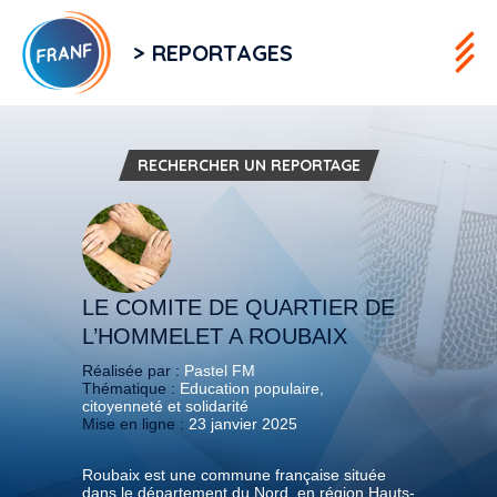
> REPORTAGES
RECHERCHER UN REPORTAGE
LE COMITE DE QUARTIER DE
L’HOMMELET A ROUBAIX
Réalisée par :
Pastel FM
Thématique :
Education populaire,
citoyenneté et solidarité
Mise en ligne :
23 janvier 2025
Roubaix est une commune française située
dans le département du Nord, en région Hauts-