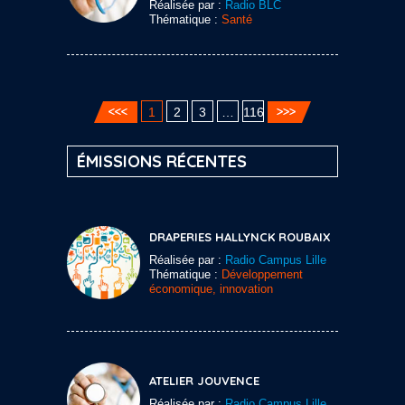
Réalisée par :
Radio BLC
Thématique :
Santé
1
2
3
…
116
ÉMISSIONS RÉCENTES
DRAPERIES HALLYNCK ROUBAIX
Réalisée par :
Radio Campus Lille
Thématique :
Développement
économique, innovation
ATELIER JOUVENCE
Réalisée par :
Radio Campus Lille