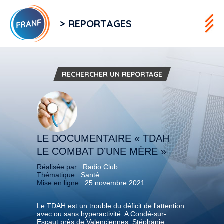
> REPORTAGES
RECHERCHER UN REPORTAGE
LE DOCUMENTAIRE « TDAH
LE COMBAT D’UNE MÈRE »
Réalisée par :
Radio Club
Thématique :
Santé
Mise en ligne :
25 novembre 2021
Le TDAH est un trouble du déficit de l'attention
avec ou sans hyperactivité. A Condé-sur-
Escaut près de Valenciennes, Stéphanie