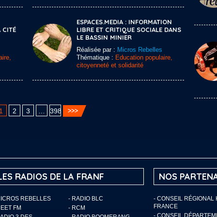
ESPACES.MEDIA : INFORMATION
 CITÉ
LIBRE ET CRITIQUE SOCIALE DANS
LE BASSIN MINIER
Réalisée par :
Micros Rebelles
ire,
Thématique :
Education populaire,
citoyenneté et solidarité
1
2
3
…
398
LES RADIOS DE LA FRANF
NOS PARTENA
MICROS REBELLES
- RADIO BLC
- CONSEIL RÉGIONAL
FRANCE
MEET FM
- RCM
- CONSEIL DÉPARTE