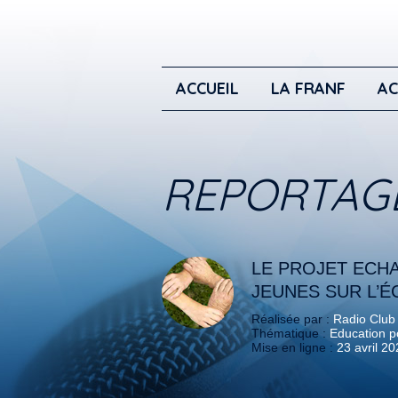
ACCUEIL
LA FRANF
AC
REPORTAG
LE PROJET ECH
JEUNES SUR L’É
Réalisée par :
Radio Club
Thématique :
Education po
Mise en ligne :
23 avril 2