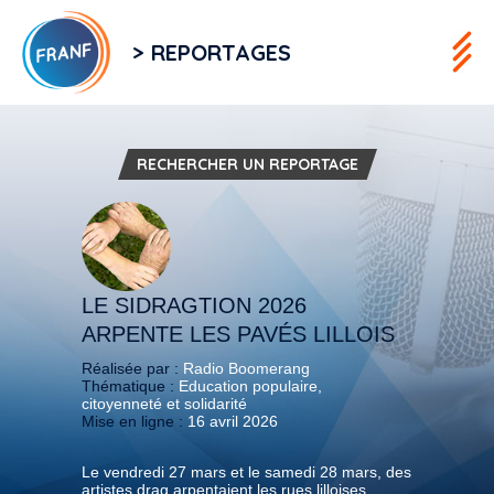
> REPORTAGES
RECHERCHER UN REPORTAGE
LE SIDRAGTION 2026
ARPENTE LES PAVÉS LILLOIS
Réalisée par :
Radio Boomerang
Thématique :
Education populaire,
citoyenneté et solidarité
Mise en ligne :
16 avril 2026
Le vendredi 27 mars et le samedi 28 mars, des
artistes drag arpentaient les rues lilloises.