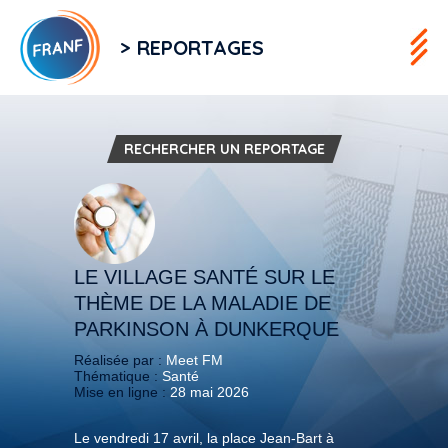
> REPORTAGES
RECHERCHER UN REPORTAGE
LE VILLAGE SANTÉ SUR LE
THÈME DE LA MALADIE DE
PARKINSON À DUNKERQUE
Réalisée par :
Meet FM
Thématique :
Santé
Mise en ligne :
28 mai 2026
Le vendredi 17 avril, la place Jean-Bart à