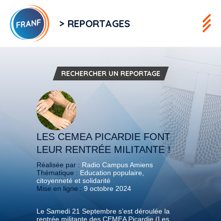
> REPORTAGES
RECHERCHER UN REPORTAGE
LES CEMEA PICARDIE FONT
LEUR RENTRÉE MILITANTE !
Réalisée par :
Radio Campus Amiens
Thématique :
Education populaire,
citoyenneté et solidarité
Mise en ligne :
9 octobre 2024
Le Samedi 21 Septembre s’est déroulée la
rentrée militante des CEMEA Picardie (Les