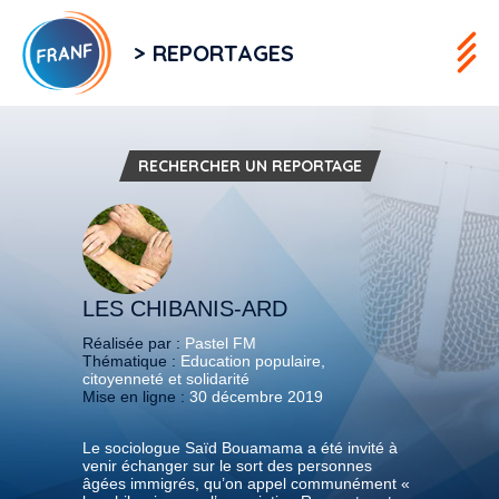
> REPORTAGES
RECHERCHER UN REPORTAGE
LES CHIBANIS-ARD
Réalisée par :
Pastel FM
Thématique :
Education populaire,
citoyenneté et solidarité
Mise en ligne :
30 décembre 2019
Le sociologue Saïd Bouamama a été invité à
venir échanger sur le sort des personnes
âgées immigrés, qu’on appel communément «