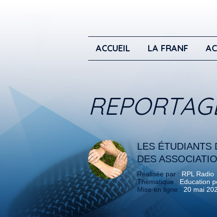
ACCUEIL
LA FRANF
AC
REPORTAG
LES ÉTUDIANTS 
DES ASSOCIATI
Réalisée par :
RPL Radio
Thématique :
Education po
Mise en ligne :
20 mai 20