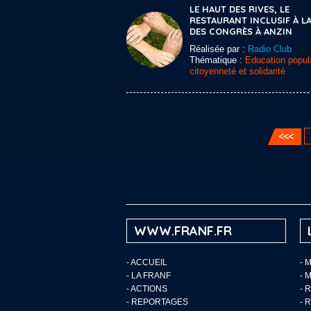
LE HAUT DES RIVES, LE
RESTAURANT INCLUSIF À LA
DES CONGRÈS À ANZIN
Réalisée par :
Radio Club
Thématique :
Education popula
citoyenneté et solidarité
WWW.FRANF.FR
-
ACCUEIL
- 
-
LA FRANF
- 
-
ACTIONS
- 
-
REPORTAGES
- 