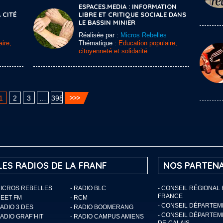
ESPACES.MEDIA : INFORMATION
 CITÉ
LIBRE ET CRITIQUE SOCIALE DANS
LE BASSIN MINIER
Réalisée par :
Micros Rebelles
ire,
Thématique :
Education populaire,
citoyenneté et solidarité
1
2
3
…
398
LES RADIOS DE LA FRANF
NOS PARTENA
MICROS REBELLES
- RADIO BLC
- CONSEIL RÉGIONAL
FRANCE
MEET FM
- RCM
- CONSEIL DÉPARTE
RADIO 3 DES
- RADIO BOOMERANG
- CONSEIL DÉPARTEM
RADIO GRAF’HIT
- RADIO CAMPUS AMIENS