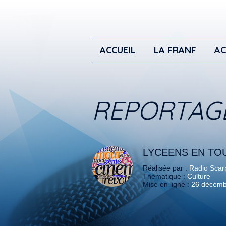
ACCUEIL
LA FRANF
AC
REPORTAG
LYCEENS EN TO
Réalisée par :
Radio Scar
Thématique :
Culture
Mise en ligne :
26 décemb