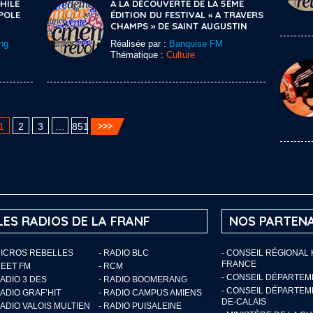
HILE
A LA DÉCOUVERTE DE LA 5ÈME
POLE
ÉDITION DU FESTIVAL « A TRAVERS
CHAMPS » DE SAINT AUGUSTIN
ng
Réalisée par :
Banquise FM
Thématique :
Culture
1
2
3
…
851
LES RADIOS DE LA FRANF
NOS PARTENA
MICROS REBELLES
- RADIO BLC
- CONSEIL RÉGIONAL
FRANCE
MEET FM
- RCM
- CONSEIL DÉPARTE
RADIO 3 DES
- RADIO BOOMERANG
- CONSEIL DÉPARTEM
RADIO GRAF’HIT
- RADIO CAMPUS AMIENS
DE-CALAIS
RADIO VALOIS MULTIEN
- RADIO PUISALEINE