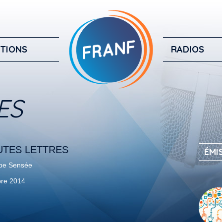
TIONS
RADIOS
ES
UTES LETTRES
ÉMI
pe Sensée
re 2014