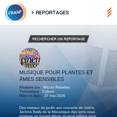
> REPORTAGES
RECHERCHER UN REPORTAGE
MUSIQUE POUR PLANTES ET
ÂMES SENSIBLES
Réalisée par :
Micros Rebelles
Thématique :
Culture
Mise en ligne :
27 mai 2026
Des oiseaux de jardin aux courants de rivière,
Jérôme Bailly de la Mécanique des sons nous
propose un nouvel album musical mêlant sons