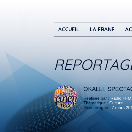
ACCUEIL
LA FRANF
AC
REPORTAG
OKALLI, SPECT
Réalisée par :
Radio PFM
Thématique :
Culture
Mise en ligne :
7 mars 20