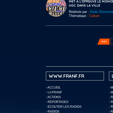
MET À L’ÉPREUVE LE MONO
UGC DANS LA VILLE
Réalisée par :
Radio Boomera
Thématique :
Culture
WWW.FRANF.FR
-
ACCUEIL
- 
-
LA FRANF
- 
-
ACTIONS
- 
-
REPORTAGES
- 
-
ECOUTER LES RADIOS
- 
-
RADIOS
- 